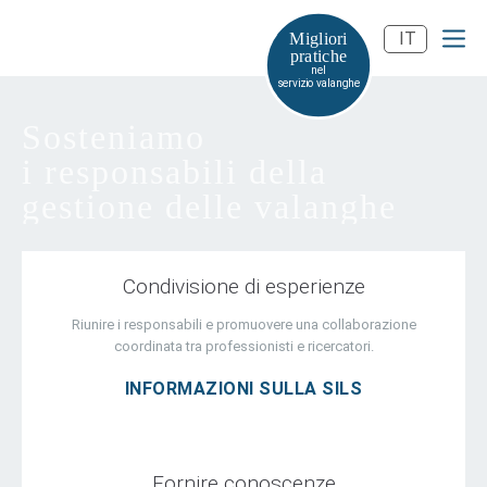
IT
Migliori
pratiche
nel
servizio valanghe
Sosteniamo
i responsabili della
gestione delle valanghe
Condivisione di esperienze
Riunire i responsabili e promuovere una collaborazione
coordinata tra professionisti e ricercatori.
INFORMAZIONI SULLA SILS
Fornire conoscenze